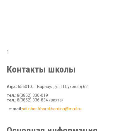
1
Контакты школы
Адр.:
656010, г. Барнаул, ул. П.Сухова д.62
тел.
: 8(3852) 330-019
тел.
: 8(3852) 336-834 /вахта/
е-mail
:
sdushor-khorokhordina@mail.ru
В рамках стандартной игры при работе с игровыми сайтами,
правила требуют внимания что влияет на выбор. На этом
этапе обзоры включают
superboss casino
при сравнении
Основная информация