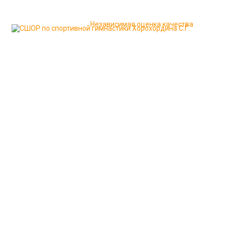
История спортивной гимнастики
Сведения об образова
Независимая оценка качества
Новости
Соревнования и итоги
Контакты школы