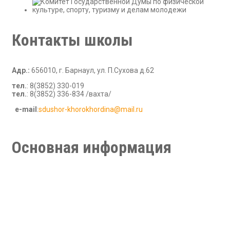
Контакты школы
Адр.:
656010, г. Барнаул, ул. П.Сухова д.62
тел.
: 8(3852) 330-019
тел.
: 8(3852) 336-834 /вахта/
е-mail
:
sdushor-khorokhordina@mail.ru
В рамках стандартной игры при работе с игровыми сайтами,
правила требуют внимания что влияет на выбор. На этом
этапе обзоры включают
superboss casino
при сравнении
Основная информация
казино. Такой подход снижает неопределенность.
Новости
Руководство
Тренерский состав
Партнеры и спонсоры
Обратная связь
Медиа галерея