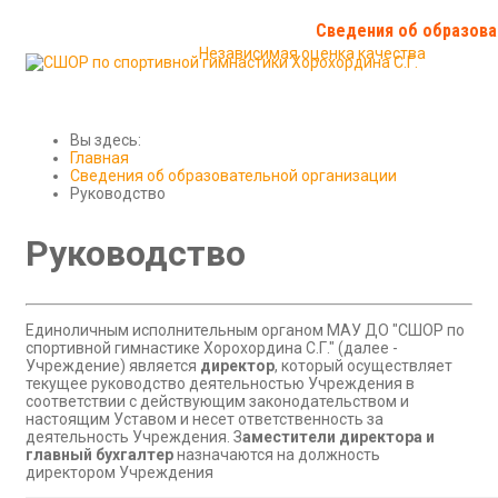
История спортивной гимнастики
Сведения об образова
Независимая оценка качества
Новости
Соревнования и итоги
Контакты школы
Вы здесь:
Главная
Сведения об образовательной организации
Руководство
Руководство
Единоличным исполнительным органом МАУ ДО "СШОР по
спортивной гимнастике Хорохордина С.Г." (далее -
Учреждение) является
директор
, который осуществляет
текущее руководство деятельностью Учреждения в
соответствии с действующим законодательством и
настоящим Уставом и несет ответственность за
деятельность Учреждения. З
аместители директора и
главный бухгалтер
назначаются на должность
директором Учреждения