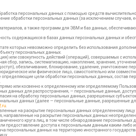
бработка персональных данных с помощью средств вычислительно
ение обработки персональных данных (за исключением случаев, е
материалов, а также программ для ЭВМ и баз данных, обеспечиваю
пность содержащихся в базах данных персональных данных и обе
льтате которых невозможно определить без использования допол
убъекту персональных данных.
ция) или совокупность действий (операций), совершаемых с испо
я сбор, запись, систематизацию, накопление, хранение, уточнени
доступ), обезличивание, блокирование, удаление, уничтожение пе
, юридическое или физическое лицо, самостоятельно или совместн
е определяющие цели обработки персональных данных, состав пе
.
 прямо или косвенно к определенному или определяемому Пользо
ных данных для распространения, — персональные данные, доступ
ласия на обработку персональных данных, разрешенных субъекто
ональных данных (далее — персональные данные, разрешенные дл
2.ru
.
авленные на раскрытие персональных данных определенному лицу 
я, направленные на раскрытие персональных данных неопределен
аниченного круга лиц, в том числе обнародование персональных 
и предоставление доступа к персональным данным каким-либо и
ча персональных данных на территорию иностранного государства
ицу.