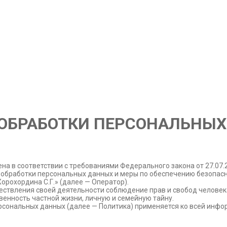
тельной организации
Полезная информация
 ОБРАБОТКИ ПЕРСОНАЛЬНЫ
а в соответствии с требованиями Федерального закона от 27.07.
к обработки персональных данных и меры по обеспечению безопас
орохордина С.Г.»
(далее — Оператор).
ествления своей деятельности соблюдение прав и свобод человек
венность частной жизни, личную и семейную тайну.
ерсональных данных (далее — Политика) применяется ко всей инф