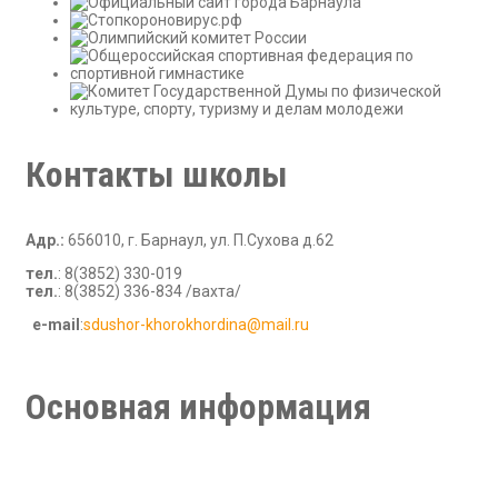
Контакты школы
Адр.:
656010, г. Барнаул, ул. П.Сухова д.62
тел.
: 8(3852) 330-019
тел.
: 8(3852) 336-834 /вахта/
е-mail
:
sdushor-khorokhordina@mail.ru
В рамках стандартной игры при работе с игровыми сайтами,
правила требуют внимания что влияет на выбор. На этом
этапе обзоры включают
superboss casino
при сравнении
Основная информация
казино. Такой подход снижает неопределенность.
Новости
Руководство