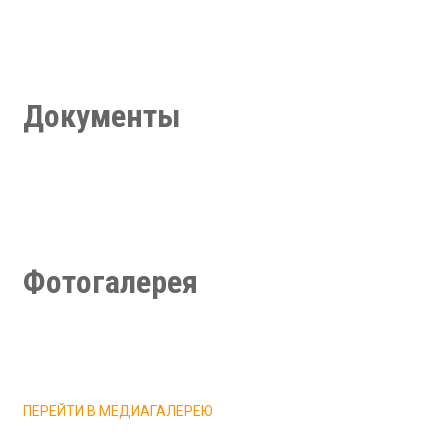
Тренерский состав
Партнеры и спонсоры
Обратная связь
Медиа галерея
Документы
Учредительные документы
Локальные нормативные акты
Финансово-хозяйственная деятельность
Документы для поступления, перевода, восстановления
Фотогалерея
ПЕРЕЙТИ В МЕДИАГАЛЕРЕЮ