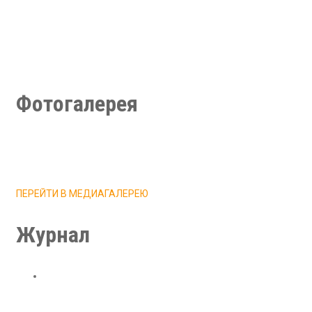
Учредительные документы
Локальные нормативные акты
Финансово-хозяйственная деятельность
Документы для поступления, перевода, восстановления
Фотогалерея
ПЕРЕЙТИ В МЕДИАГАЛЕРЕЮ
Журнал