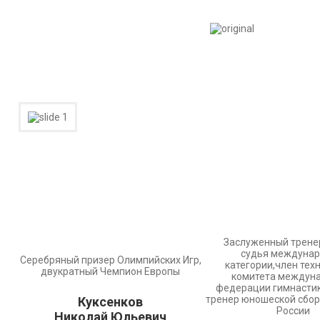
Заслуженный трен
судья междуна
Серебряный призер Олимпийских Игр,
категории,член тех
двукратный Чемпион Европы
комитета междун
федерации гимнастик
тренер юношеской сбо
Куксенков
России
Николай Юльевич