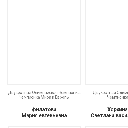
Двукратная Олимпийская Чемпионка,
Двукратная Олим
Чемпионка Мира и Европы
Чемпионк
филатова
Хорхина
Мария евгеньевна
Светлана васи