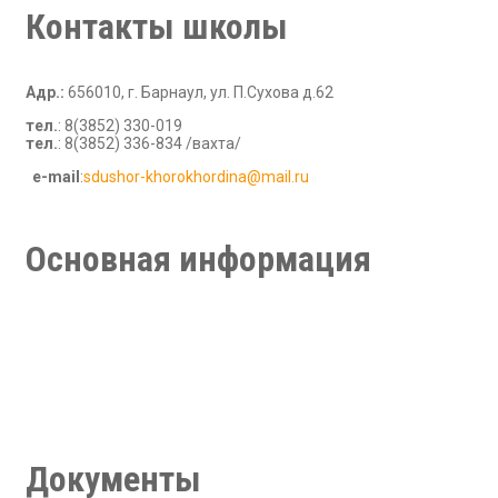
Контакты школы
Адр.:
656010, г. Барнаул, ул. П.Сухова д.62
тел.
: 8(3852) 330-019
тел.
: 8(3852) 336-834 /вахта/
е-mail
:
sdushor-khorokhordina@mail.ru
В рамках стандартной игры при работе с игровыми сайтами,
правила требуют внимания что влияет на выбор. На этом
этапе обзоры включают
superboss casino
при сравнении
Основная информация
казино. Такой подход снижает неопределенность.
Новости
Руководство
Тренерский состав
Партнеры и спонсоры
Обратная связь
Медиа галерея
Документы