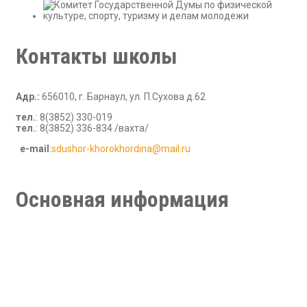
Контакты школы
Адр.:
656010, г. Барнаул, ул. П.Сухова д.62
тел.
: 8(3852) 330-019
тел.
: 8(3852) 336-834 /вахта/
е-mail
:
sdushor-khorokhordina@mail.ru
В рамках стандартной игры при работе с игровыми сайтами,
правила требуют внимания что влияет на выбор. На этом
этапе обзоры включают
superboss casino
при сравнении
Основная информация
казино. Такой подход снижает неопределенность.
Новости
Руководство
Тренерский состав
Партнеры и спонсоры
Обратная связь
Медиа галерея